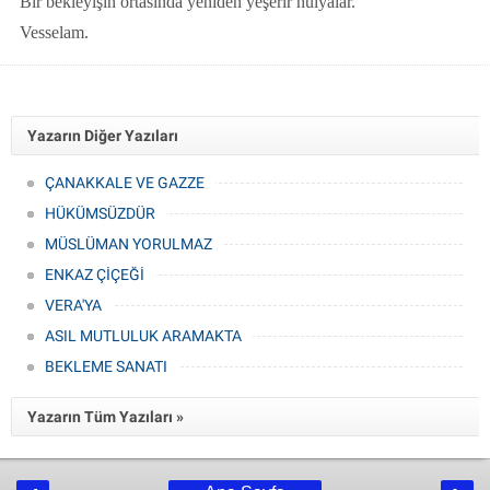
Bir bekleyişin ortasında yeniden yeşerir h
ü
lyalar.
Vesselam.
Yazarın Diğer Yazıları
ÇANAKKALE VE GAZZE
HÜKÜMSÜZDÜR
MÜSLÜMAN YORULMAZ
ENKAZ ÇİÇEĞİ
VERA'YA
ASIL MUTLULUK ARAMAKTA
BEKLEME SANATI
Yazarın Tüm Yazıları »