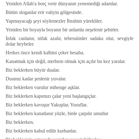
Yeniden Allah'a bor
ç
verir d
ü
nyanın yenemediği adamlar.
B
ü
t
ü
n sloganlar erir vahyin g
ö
lgesinde.
Yapmayacağı şeyi s
ö
ylemezler İbrahim y
ü
rekliler.
Yeniden bir boyayla boyanır bir anlamla neşelenir şehirler.
İnfak canlanır, nifak azalır, tebess
ü
mler sadaka olur, sevgiyle
dolar heybeler.
Herkes
ö
nce kendi kalbini
ç
eker hesaba.
Kanatmak i
ç
in değil, merhem olmak i
ç
in a
ç
ılır bu kez yaralar.
Biz beklerken b
ü
y
ü
r dualar.
Duamız kadar şenlenir yuvalar.
Biz beklerken vurulur mihenge aşklar.
Biz beklerken kapımızı
ç
alar yeni başlangı
ç
lar.
Biz beklerken kavuşur Yakuplar, Yusuflar.
Biz beklerken kanatlanır y
ü
zle, binle
ç
arpılır umutlar
Biz beklerken.
Biz beklerken kabul edilir kurbanlar.