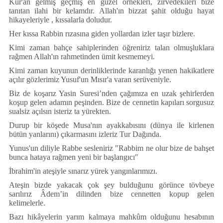
Künye
Kur'an gelmiş ge
ç
miş en g
ü
zel
ö
rnekleri, zirvedekileri bize
tanıtan ilahi bir kelamdır. Allah'ın bizzat şahit olduğu hayat
İletişim
hikayeleriyle , kıssalarla doludur.
Her kıssa Rabbin rızasına giden yollardan izler taşır bizlere.
Kimi zaman bah
ç
e sahiplerinden
ö
ğreniriz talan olmuşluklara
rağmen Allah'ın rahmetinden
ü
mit kesmemeyi.
Kimi zaman kuyunun derinliklerinde karanlığı yenen hakikatlere
a
ç
ılır g
ö
zlerimiz Yusuf'un Mısır'a varan ser
ü
veniyle.
Biz de koşarız Yasin Suresi’nden
ç
ağımıza en uzak şehirlerden
koşup gelen adamın peşinden. Bize de cennetin kapıları sorgusuz
sualsiz a
ç
ılsın isteriz ta y
ü
rekten.
Durup bir k
ö
şede Musa'nın ayakkabısını (d
ü
nya ile kirlenen
b
ü
t
ü
n yanlarını)
ç
ıkarmasını izleriz Tur Dağında.
Yunus'un diliyle Rabbe sesleniriz "Rabbim ne olur bize de bahşet
bunca hataya rağmen yeni bir başlangıcı"
İbrahim'in ateşiyle sınarız y
ü
rek yangınlarımızı.
Ateşin bizde yakacak
ç
ok şey bulduğunu g
ö
r
ü
nce tövbeye
sarılırız Âdem’in dilinden bize cennetten kopup gelen
kelimelerle.
Bazı hikâyelerin yarım kalmaya mahkûm olduğunu hesabının