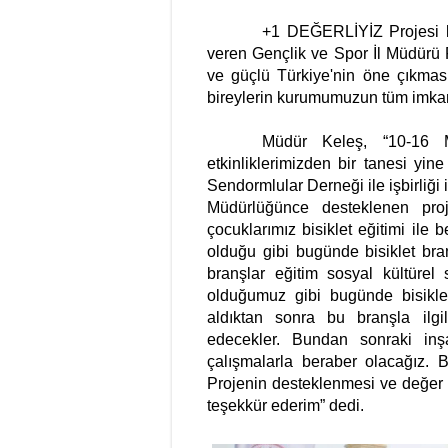
+1 DEĞERLİYİZ Projesi k
veren Gençlik ve Spor İl Müdürü 
ve güçlü Türkiye'nin öne çıkmas
bireylerin kurumumuzun tüm imkan
Müdür Keleş, “10-16 May
etkinliklerimizden bir tanesi y
Sendormlular Derneği ile işbirliği i
Müdürlüğünce desteklenen proj
çocuklarımız bisiklet eğitimi il
olduğu gibi bugünde bisiklet bran
branşlar eğitim sosyal kültürel
olduğumuz gibi bugünde bisiklet b
aldıktan sonra bu branşla ilgi
edecekler. Bundan sonraki inş
çalışmalarla beraber olacağız. 
Projenin desteklenmesi ve değer
teşekkür ederim” dedi.