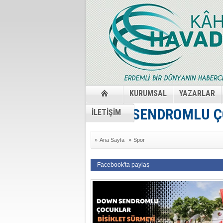
KURUMSAL
YAZARLAR
DOWN SENDROMLU ÇO
İLETİŞİM
»
Ana Sayfa
»
Spor
Facebook'ta paylaş