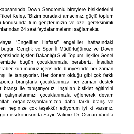
apsamında Down Sendromlu bireylere bisikletlerini
Fikret Keleş, ”Bizim buradaki amacımız, güçlü toplum
ı konusunda tüm gençlerimizin ve özel gereksinimli
larından 24 saat faydalanmalarını sağlamaktır.
ıs “Engelliler Haftası” engelliler haftasındaki
ine bugün Gençlik ve Spor İl Müdürlüğümüz ve Down
çerisinde İçişleri Bakanlığı Sivil Toplum İlişkiler Genel
emizde bugün çocuklarımızla beraberiz. İnşallah
e beraber kurumumuz içerisinde bünyesinde her zaman
şı ile tanışıyorlar. Her dönem olduğu gibi çok farklı
 sporcu branşlarla çocuklarımıza her zaman destek
ranşı ile tanıştırıyoruz. inşallah bisiklet eğitimini
li çalışmalarımızı çocuklarımızla eğlenerek devam
allah organizasyonlarımızda daha farklı branş ve
Ben hepinize çok teşekkür ediyorum iyi ki varsınız.
 görmesi konusunda Sayın Valimiz Dr. Osman Varol’a