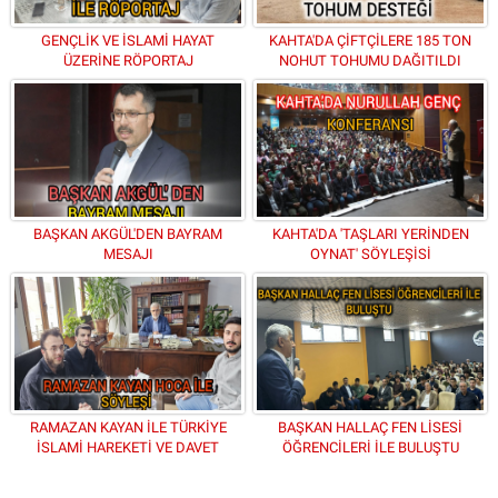
GENÇLİK VE İSLAMİ HAYAT
KAHTA'DA ÇİFTÇİLERE 185 TON
ÜZERİNE RÖPORTAJ
NOHUT TOHUMU DAĞITILDI
BAŞKAN AKGÜL'DEN BAYRAM
KAHTA'DA 'TAŞLARI YERİNDEN
MESAJI
OYNAT' SÖYLEŞİSİ
RAMAZAN KAYAN İLE TÜRKİYE
BAŞKAN HALLAÇ FEN LİSESİ
İSLAMİ HAREKETİ VE DAVET
ÖĞRENCİLERİ İLE BULUŞTU
ÜZERİNE SÖYLEŞİ