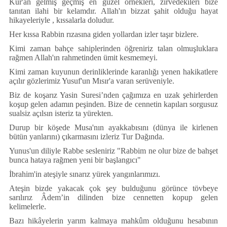
Künye
Kur'an gelmiş ge
ç
miş en g
ü
zel
ö
rnekleri, zirvedekileri bize
tanıtan ilahi bir kelamdır. Allah'ın bizzat şahit olduğu hayat
İletişim
hikayeleriyle , kıssalarla doludur.
Her kıssa Rabbin rızasına giden yollardan izler taşır bizlere.
Kimi zaman bah
ç
e sahiplerinden
ö
ğreniriz talan olmuşluklara
rağmen Allah'ın rahmetinden
ü
mit kesmemeyi.
Kimi zaman kuyunun derinliklerinde karanlığı yenen hakikatlere
a
ç
ılır g
ö
zlerimiz Yusuf'un Mısır'a varan ser
ü
veniyle.
Biz de koşarız Yasin Suresi’nden
ç
ağımıza en uzak şehirlerden
koşup gelen adamın peşinden. Bize de cennetin kapıları sorgusuz
sualsiz a
ç
ılsın isteriz ta y
ü
rekten.
Durup bir k
ö
şede Musa'nın ayakkabısını (d
ü
nya ile kirlenen
b
ü
t
ü
n yanlarını)
ç
ıkarmasını izleriz Tur Dağında.
Yunus'un diliyle Rabbe sesleniriz "Rabbim ne olur bize de bahşet
bunca hataya rağmen yeni bir başlangıcı"
İbrahim'in ateşiyle sınarız y
ü
rek yangınlarımızı.
Ateşin bizde yakacak
ç
ok şey bulduğunu g
ö
r
ü
nce tövbeye
sarılırız Âdem’in dilinden bize cennetten kopup gelen
kelimelerle.
Bazı hikâyelerin yarım kalmaya mahkûm olduğunu hesabının