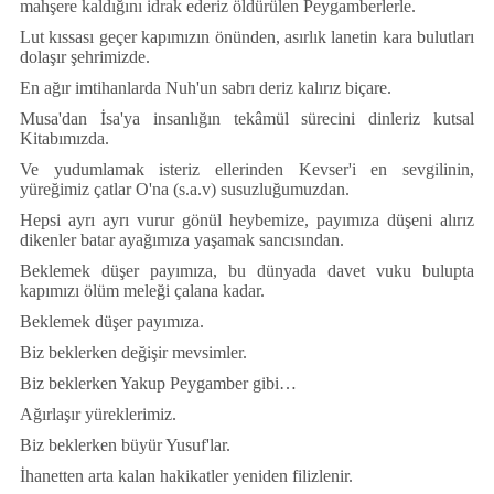
mahşere kaldığını idrak ederiz
ö
ld
ü
r
ü
len Peygamberlerle.
Lut kıssası ge
ç
er kapımızın
ö
n
ü
nden, asırlık lanetin kara bulutları
dolaşır şehrimizde.
En ağır imtihanlarda Nuh'un sabrı deriz kalırız bi
ç
are.
Musa'dan İsa'ya insanlığın tekâmül s
ü
recini dinleriz kutsal
Kitabımızda.
Ve yudumlamak isteriz ellerinden Kevser'i en sevgilinin,
y
ü
reğimiz
ç
atlar O'na (s.a.v) susuzluğumuzdan.
Hepsi ayrı ayrı vurur g
ö
n
ü
l heybemize, payımıza d
ü
şeni alırız
dikenler batar ayağımıza yaşamak sancısından.
Beklemek d
ü
şer payımıza, bu d
ü
nyada davet vuku bulupta
kapımızı
ö
l
ü
m meleği
ç
alana kadar.
Beklemek d
ü
şer payımıza.
Biz beklerken değişir mevsimler.
Biz beklerken Yakup Peygamber gibi…
Ağırlaşır y
ü
reklerimiz.
Biz beklerken b
ü
y
ü
r Yusuf'lar.
İhanetten arta kalan hakikatler yeniden filizlenir.