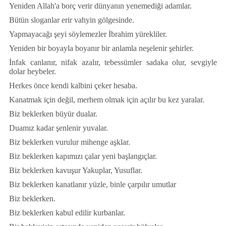
Yeniden Allah'a bor
ç
verir d
ü
nyanın yenemediği adamlar.
B
ü
t
ü
n sloganlar erir vahyin g
ö
lgesinde.
Yapmayacağı şeyi s
ö
ylemezler İbrahim y
ü
rekliler.
Yeniden bir boyayla boyanır bir anlamla neşelenir şehirler.
İnfak canlanır, nifak azalır, tebess
ü
mler sadaka olur, sevgiyle
dolar heybeler.
Herkes
ö
nce kendi kalbini
ç
eker hesaba.
Kanatmak i
ç
in değil, merhem olmak i
ç
in a
ç
ılır bu kez yaralar.
Biz beklerken b
ü
y
ü
r dualar.
Duamız kadar şenlenir yuvalar.
Biz beklerken vurulur mihenge aşklar.
Biz beklerken kapımızı
ç
alar yeni başlangı
ç
lar.
Biz beklerken kavuşur Yakuplar, Yusuflar.
Biz beklerken kanatlanır y
ü
zle, binle
ç
arpılır umutlar
Biz beklerken.
Biz beklerken kabul edilir kurbanlar.