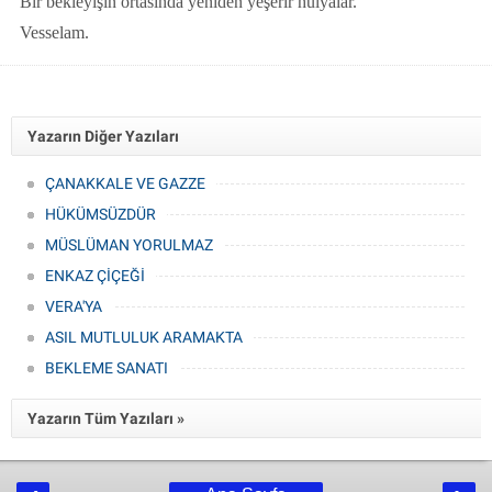
Bir bekleyişin ortasında yeniden yeşerir h
ü
lyalar.
Vesselam.
Yazarın Diğer Yazıları
ÇANAKKALE VE GAZZE
HÜKÜMSÜZDÜR
MÜSLÜMAN YORULMAZ
ENKAZ ÇİÇEĞİ
VERA'YA
ASIL MUTLULUK ARAMAKTA
BEKLEME SANATI
Yazarın Tüm Yazıları »