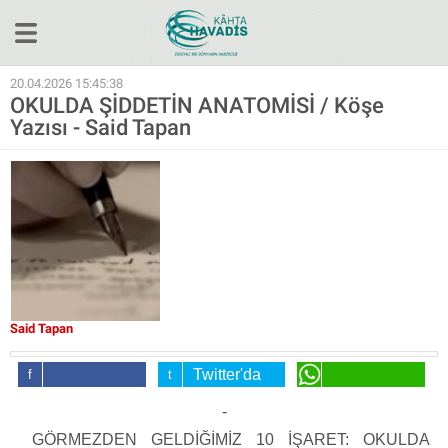
Yerel
20.04.2026 15:45:38
OKULDA ŞİDDETİN ANATOMİSİ / Köşe
Gündem
Yazısı - Said Tapan
Köşe Yazıları
Ekonomi
Sağlık
Kültür&Sanat
Spor
Video
Said Tapan
Bölge Haberleri
Twitter'da
Facebook'da
Paylaş
WhatsApp'da
-
Hakkımızda
Paylaş
Paylaş
GÖRMEZDEN GELDİĞİMİZ 10 İŞARET: OKULDA