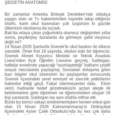
Künye
ŞİDDETİN ANATOMİSİ
İletişim
Bir zamanlar Amerika Birleşik Devletleri’nde oldukça
yaygın olan ve Tv haberlerinden hayretle takip ettiğimiz
silahlı, kanlı okul basmaları çok üzgünüm ki güzide
ülkemizin okullarına da sıçradı.
Batı’da ortaya çıkan çoğunlukla olumsuz değişimleri yıllar
sonra, peyderpey buralarda da görmeye şahit oluyoruz
değil mi?
14 Nisan 2026 Şanlıurfa Siverek’te okul baskını ile ülkece
sarsıldık. Ömer Ket 19 yaşında, okulun eski bir öğrencisi.
Siverek Ahmet Koyuncu Mesleki ve Teknik Anadolu
Lisesi'nden Açık Öğretim Lisesine geçmiş. Saldırgan,
haftalar evvelinde yapacağı “oyunlaştırdığı” katliamı çeşitli
sosyal mecralarda paylaşmış. Sonradan dolaşıma giren
bazı bilgiler okul idaresinin bu paylaşımlar sonucunda
Siverek ilçesindeki yerel emniyet ve savcılık yetkililerini
haberdar ettiği geçti. Fakat istenmeyenler oldu. Elem
verici hadisede hedef gözetmeksizin açılan ateşte ilk
belirlemelere göre öğretmen ve öğrencilerden oluşan 16
kişi yaralandı. Saldırgan ise aynı silahla intihar etti.
Bizler bu birinci vakayı sindirememişken hemen ertesi gün
olan 15 Nisan 2026 Kahramanmaraş'ın Onikişubat
ilçesindeki Ayser Çalık Ortaokulu'nda bu kez çok daha