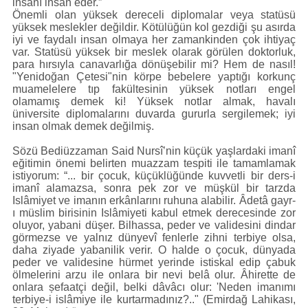
insanı insan eder.”
Önemli olan yüksek dereceli diplomalar veya statüsü
yüksek meslekler değildir. Kötülüğün kol gezdiği şu asırda
iyi ve faydalı insan olmaya her zamankinden çok ihtiyaç
var. Statüsü yüksek bir meslek olarak görülen doktorluk,
para hırsıyla canavarlığa dönüşebilir mi? Hem de nasıl!
"Yenidoğan Çetesi"nin körpe bebelere yaptığı korkunç
muamelelere tıp fakültesinin yüksek notları engel
olamamış demek ki! Yüksek notlar almak, havalı
üniversite diplomalarını duvarda gururla sergilemek; iyi
insan olmak demek değilmiş.
Sözü Bediüzzaman Said Nursî’nin küçük yaşlardaki imanî
eğitimin önemi belirten muazzam tespiti ile tamamlamak
istiyorum: “... bir çocuk, küçüklüğünde kuvvetli bir ders-i
imanî alamazsa, sonra pek zor ve müşkül bir tarzda
Islâmiyet ve imanın erkânlarını ruhuna alabilir. Âdetâ gayr-
ı müslim birisinin Islâmiyeti kabul etmek derecesinde zor
oluyor, yabani düşer. Bilhassa, peder ve validesini dindar
görmezse ve yalnız dünyevî fenlerle zihni terbiye olsa,
daha ziyade yabanilik verir. O halde o çocuk, dünyada
peder ve validesine hürmet yerinde istiskal edip çabuk
ölmelerini arzu ile onlara bir nevi belâ olur. Âhirette de
onlara șefaatçi değil, belki dâvâcı olur: 'Neden imanımı
terbiye-i islâmiye ile kurtarmadınız?.." (Emirdağ Lahikası,