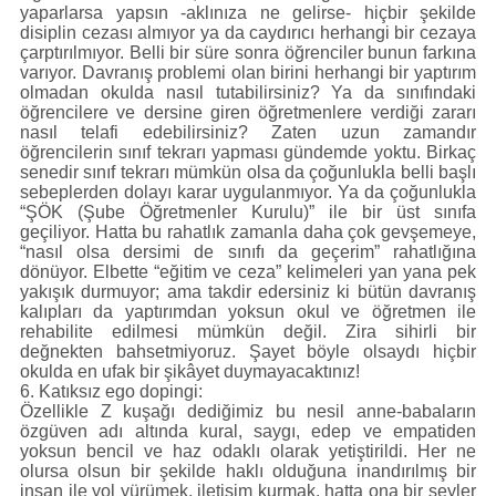
yaparlarsa yapsın -aklınıza ne gelirse- hiçbir şekilde
disiplin cezası almıyor ya da caydırıcı herhangi bir cezaya
çarptırılmıyor. Belli bir süre sonra öğrenciler bunun farkına
varıyor. Davranış problemi olan birini herhangi bir yaptırım
olmadan okulda nasıl tutabilirsiniz? Ya da sınıfındaki
öğrencilere ve dersine giren öğretmenlere verdiği zararı
nasıl telafi edebilirsiniz? Zaten uzun zamandır
öğrencilerin sınıf tekrarı yapması gündemde yoktu. Birkaç
senedir sınıf tekrarı mümkün olsa da çoğunlukla belli başlı
sebeplerden dolayı karar uygulanmıyor. Ya da çoğunlukla
“ŞÖK (Şube Öğretmenler Kurulu)” ile bir üst sınıfa
geçiliyor. Hatta bu rahatlık zamanla daha çok gevşemeye,
“nasıl olsa dersimi de sınıfı da geçerim” rahatlığına
dönüyor. Elbette “eğitim ve ceza” kelimeleri yan yana pek
yakışık durmuyor; ama takdir edersiniz ki bütün davranış
kalıpları da yaptırımdan yoksun okul ve öğretmen ile
rehabilite edilmesi mümkün değil. Zira sihirli bir
değnekten bahsetmiyoruz. Şayet böyle olsaydı hiçbir
okulda en ufak bir şikâyet duymayacaktınız!
6. Katıksız ego dopingi:
Özellikle Z kuşağı dediğimiz bu nesil anne-babaların
özgüven adı altında kural, saygı, edep ve empatiden
yoksun bencil ve haz odaklı olarak yetiştirildi. Her ne
olursa olsun bir şekilde haklı olduğuna inandırılmış bir
insan ile yol yürümek, iletişim kurmak, hatta ona bir şeyler