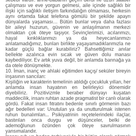
çalışması ve eve yorgun gelmesi, aile içinde sağlıklı bir
ilişki için sağlıklı iletişim farkındalığın olmaması, herkesin
aynı ortamda fakat telefona gömülü bir şekilde apayrı
dünyalarda yaşaması… Bütün bunlar veya daha fazlası
bir aileyi huzurun, güvenin ve anlaşılmanın merkezi
olmaktan çok öteye taşıyor. Sevinçlerimizi, acılarımızı,
hayal kırıklıklarımızı ya da heyecanlarımızı
anlatamadığımız, bunları birlikte yaşayamadıklarımızla ne
kadar güçlü bağlar kurabiliriz? Bahsettiğimiz anılar
bellekte azalınca evin sıcak ve güven dolu manası
kaybediliyor. Ev artık yuva değil, bir anlamda barınağa ya
da otele dönüşmekte.
10. İman, inanç ve ahlaki eğitimden kaçış/ seküler bireyin
inşasının sancıları:
Kişiliğin ve karakterin temelinin atıldığı çocukluk yılları, her
anlamda insan hayatının en belirleyici dönemidir
diyebiliriz. Pozitivizmle beraber dünyayı kuşatan
maddecilik, insanı ruhtan azade pragmatist bir canlı olarak
gördü. Fakat insan fıtratını bedenle sınırlı görmenin bazı
ağır bedelleri var: Unutulan ya da unutturulmak istenen
ruhun bunalımları... Psikiyatrinin reçetelerindeki ilaçlar,
bastırılan onca duygu ve düşünceler, belki de
ademoğlunun özünden çok öteye savrulmasının
yansımalarıdır.