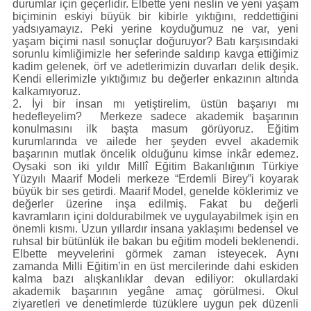
durumlar için geçerlidir. Elbette yeni neslin ve yeni yaşam
biçiminin eskiyi büyük bir kibirle yıktığını, reddettiğini
yadsıyamayız. Peki yerine koyduğumuz ne var, yeni
yaşam biçimi nasıl sonuçlar doğuruyor? Batı karşısındaki
sorunlu kimliğimizle her seferinde saldırıp kavga ettiğimiz
kadim gelenek, örf ve adetlerimizin duvarları delik deşik.
Kendi ellerimizle yıktığımız bu değerler enkazının altında
kalkamıyoruz.
2. İyi bir insan mı yetiştirelim, üstün başarıyı mı
hedefleyelim? Merkeze sadece akademik başarının
konulmasını ilk başta masum görüyoruz. Eğitim
kurumlarında ve ailede her şeyden evvel akademik
başarının mutlak öncelik olduğunu kimse inkâr edemez.
Oysaki son iki yıldır Millî Eğitim Bakanlığının Türkiye
Yüzyılı Maarif Modeli merkeze “Erdemli Birey”i koyarak
büyük bir ses getirdi. Maarif Model, genelde köklerimiz ve
değerler üzerine inşa edilmiş. Fakat bu değerli
kavramların içini doldurabilmek ve uygulayabilmek işin en
önemli kısmı. Uzun yıllardır insana yaklaşımı bedensel ve
ruhsal bir bütünlük ile bakan bu eğitim modeli beklenendi.
Elbette meyvelerini görmek zaman isteyecek. Aynı
zamanda Milli Eğitim’in en üst mercilerinde dahi eskiden
kalma bazı alışkanlıklar devan ediliyor: okullardaki
akademik başarının yegâne amaç görülmesi. Okul
ziyaretleri ve denetimlerde tüzüklere uygun pek düzenli