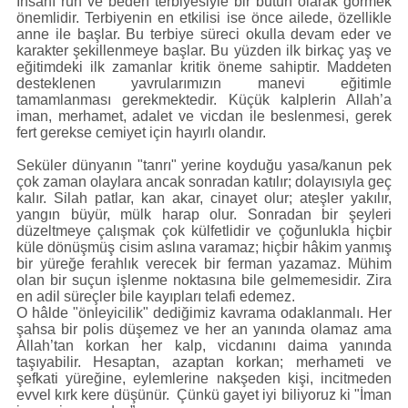
İnsanı ruh ve beden terbiyesiyle bir bütün olarak görmek
önemlidir. Terbiyenin en etkilisi ise önce ailede, özellikle
anne ile başlar. Bu terbiye süreci okulla devam eder ve
karakter şekillenmeye başlar. Bu yüzden ilk birkaç yaş ve
eğitimdeki ilk zamanlar kritik öneme sahiptir. Maddeten
desteklenen yavrularımızın manevi eğitimle
tamamlanması gerekmektedir. Küçük kalplerin Allah’a
iman, merhamet, adalet ve vicdan ile beslenmesi, gerek
fert gerekse cemiyet için hayırlı olandır.
Seküler dünyanın "tanrı" yerine koyduğu yasa/kanun pek
çok zaman olaylara ancak sonradan katılır; dolayısıyla geç
kalır. Silah patlar, kan akar, cinayet olur; ateşler yakılır,
yangın büyür, mülk harap olur. Sonradan bir şeyleri
düzeltmeye çalışmak çok külfetlidir ve çoğunlukla hiçbir
küle dönüşmüş cisim aslına varamaz; hiçbir hâkim yanmış
bir yüreğe ferahlık verecek bir ferman yazamaz. Mühim
olan bir suçun işlenme noktasına bile gelmemesidir. Zira
en adil süreçler bile kayıpları telafi edemez.
O hâlde "önleyicilik" dediğimiz kavrama odaklanmalı. Her
şahsa bir polis düşemez ve her an yanında olamaz ama
Allah’tan korkan her kalp, vicdanını daima yanında
taşıyabilir. Hesaptan, azaptan korkan; merhameti ve
şefkati yüreğine, eylemlerine nakşeden kişi, incitmeden
evvel kırk kere düşünür. Çünkü gayet iyi biliyoruz ki "İman