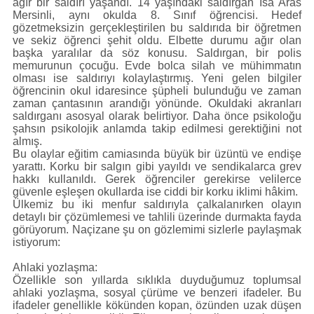
ağır bir saldırı yaşandı. 14 yaşındaki saldırgan İsa Aras
Mersinli, aynı okulda 8. Sınıf öğrencisi. Hedef
gözetmeksizin gerçekleştirilen bu saldırıda bir öğretmen
ve sekiz öğrenci şehit oldu. Elbette durumu ağır olan
başka yaralılar da söz konusu. Saldırgan, bir polis
memurunun çocuğu. Evde bolca silah ve mühimmatın
olması ise saldırıyı kolaylaştırmış. Yeni gelen bilgiler
öğrencinin okul idaresince şüpheli bulunduğu ve zaman
zaman çantasının arandığı yönünde. Okuldaki akranları
saldırganı asosyal olarak belirtiyor. Daha önce psikoloğu
şahsın psikolojik anlamda takip edilmesi gerektiğini not
almış.
Bu olaylar eğitim camiasında büyük bir üzüntü ve endişe
yarattı. Korku bir salgın gibi yayıldı ve sendikalarca grev
hakkı kullanıldı. Gerek öğrenciler gerekirse velilerce
güvenle eşleşen okullarda ise ciddi bir korku iklimi hâkim.
Ülkemiz bu iki menfur saldırıyla çalkalanırken olayın
detaylı bir çözümlemesi ve tahlili üzerinde durmakta fayda
görüyorum. Naçizane şu on gözlemimi sizlerle paylaşmak
istiyorum:
Ahlaki yozlaşma:
Özellikle son yıllarda sıklıkla duyduğumuz toplumsal
ahlaki yozlaşma, sosyal çürüme ve benzeri ifadeler. Bu
ifadeler genellikle kökünden kopan, özünden uzak düşen