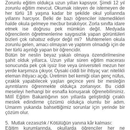
Zorunlu eğitim oldukça uzun yılları kapsıyor. Şimdi 12 yıl
zorunlu eğitim mevcut. Okumak isteyen de istemeyen de
her türlü 18 yaşına kadar bir şekilde okul yollarında
yıllarını harcıyor. Belki de bazı öğrenciler istemedikleri
halde okula gelmeye mecbur bırakılıyor. Zorla sınıfta idare
etmek ise doğrusu pek mümkün değil. Medyada
öğrencilerin öğretmenlerine saygısızlık yapan görüntüleri
bizleri çok rahatsız ediyor değil mi? Muhtemelen okula
zorunlu gelen, amacı olmayan ve yaptırım olmadığı için de
her türlü aşırılığı yapan bir öğrencidir.
Bütün bir neslin beyaz yakalı olmaya özendirilmesine
şahit olduk yıllarca. Uzun yıllar süren eğitim macerası
sonucunda pek çok işsiz lise veya üniversiteli mezun her
yerde karşımıza çıkıyor. Oysaki ciddi bir ihtiyaç var: nitelikli
eleman ihtiyacı açığı. Üretimin bel kemiği olan genç nüfus,
çıraklık yapabilecek yaşları geçince yeni bir mesleğin
ayrıntılarını öğrenmekte oldukça zorlanıyor. Bu ciddi
meseleyi herhangi bir esnafla konuşarak öğrenebilirsiniz.
Millî Eğitim Bakanlığının son yıllarda geliştirdiği çıraklı
meslek edindirme çözümü oldukça olumlu bir adım.
Umarım yukarıda bahsettiğimiz sorunlar için yerinde bir
çözüm olur.
5. Mutlak cezasızlık / Kötülüğün yanına kâr kalması:
Eğitim kurumlarında, okullarda öğrenciler her ne