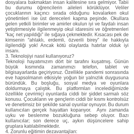
dosyalara bakmaktan insan kalitesine sıra gelmiyor. Tabii
bu durumu öğrencilerin aileleri körüklüyor. Veliler
çocuklarının kaçıncı sırada olduğunu kovalarken okul
yönetimleri ise üst dereceleri kapma peşinde. Okullara
gelen yetkili birimler ve amirler okulun iyi ve faydalı insan
yetiştirmesiyle ilgilenmeyip okul idaresini ve öğretmenleri
“kaç net yapıldığı” ile sığaya çekmektedir. Kısacası pek de
kimsenin “ahlaklı, erdemli, özverili birey” ile hakkıyla
ilgilendiği yok! Ancak kötü olaylarda hatırlar olduk iyi
insanı.
3. Teknolojiyi nasıl kullanıyoruz?
Teknoloji hayatımızım dört bir tarafını kuşatmış. Günün
büyük kısmında zamanımızı telefon, tablet ve
bilgisayarlarda geçiriyoruz. Özellikle pandemi sonrasında
eve hapsolmanın etkisiyle yoğun bir yalnızlık duygusuna
büründük. Bu boşluğu, sosyal medya ve oyunlara
doldurmaya çalıştık. Bu platformları incelediğimizde
özellikle çevrimiçi oyunlarda ciddi bir şiddet sarmalı söz
konusu. Çocukların ve gençlerin ciddi bir kısmı kontrolsüz
ve denetimsiz bir şekilde sanal oyunlar oynuyor. Bu durum
kullanıcıları gerçek hayattan koparıyor. Aynı zamanda
uyku ve beslenme bozukluğuna sebep oluyor. Bazı
kullanıcılar; son derece uç, aykırı düşüncelere sahip
gruplara katılabilmektedir.
4. Zorunlu eğitimin dezavantajları: