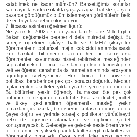
katabilmek ne kadar mümkün? Bahsettiğimiz sorunları
sanmayın ki sadece okulda yaşayacağız! Trafikte, çarşıda,
pazarda gördüğümüz o tüm istenmeyen görüntülerin belki
de en büyük sebebini oluşturuyor.
7. İtibarsızlaştırılan öğretmen figürü:
Ne yazık ki 2002’den bu yana tam 9 tane Milli Eğitim
Bakanı değişmekle beraber 4 defa müfredat değişti. Bu
süreçte öğretmen şikâyet hattı ve CİMER şikayetleri
öğretmenlerin toplumsal imajını çok ciddi anlamda sarstı.
İşin hakikati bilinmeden açılan her bir soruşturma
öğretmenleri savunmasız hissettirebilmekte, mesleğinden
soğutabilmektedir. İmajı sarsılan öğretmenlik mesleğinin
veli ve öğrenci cenahında da hürmet anlamında erozyona
uğradığını söyleyebiliriz. Her ilimize bir üniversite
politikası beraberinde pek çok sonucu doğurdu. Mecburi
açılan eğitim fakülteleri yıldan yıla her yerde görünür oldu.
Bu bölümler, yetkin öğrenciyi bulmaktan öte pek çok
bölümün kontenjanı dolmadı bile. Kısacası devleti, milleti
ve ülkeyi şekillendiren öğretmenlik mesleği yetkin
olmaktan çok uzakta, bir deneme tahtasına dönüştürüldü.
Şayet doğru ve yerinde stratejik politikalar yürütülseydi
belki de öğretmen atamalarını ve eğitimde şiddeti
konuşmayacaktık. Geleceğe ve gelecek nesle önem veren
bir toplumun en yüksek puanlı fakültesi eğitim fakültesi ve
öğretmenlik olmalıydı. Oysa şimdi içler acısı tabloyu