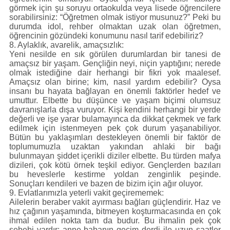
görmek için şu soruyu ortaokulda veya lisede öğrencilere
sorabilirsiniz: “Öğretmen olmak istiyor musunuz?” Peki bu
durumda idol, rehber olmaktan uzak olan öğretmen,
öğrencinin gözündeki konumunu nasıl tarif edebiliriz?
8. Aylaklık, avarelik, amaçsızlık:
Yeni nesilde en sık görülen durumlardan bir tanesi de
amaçsız bir yaşam. Gençliğin neyi, niçin yaptığını; nerede
olmak istediğine dair herhangi bir fikri yok maalesef.
Amaçsız olan birine; kim, nasıl yardım edebilir? Oysa
insanı bu hayata bağlayan en önemli faktörler hedef ve
umuttur. Elbette bu düşünce ve yaşam biçimi olumsuz
davranışlarla dışa vuruyor. Kişi kendini herhangi bir yerde
değerli ve işe yarar bulamayınca da dikkat çekmek ve fark
edilmek için istenmeyen pek çok durum yaşanabiliyor.
Bütün bu yaklaşımları destekleyen önemli bir faktör de
toplumumuzla uzaktan yakından ahlaki bir bağı
bulunmayan şiddet içerikli diziler elbette. Bu türden mafya
dizileri, çok kötü örnek teşkil ediyor. Gençlerden bazıları
bu heveslerle kestirme yoldan zenginlik peşinde.
Sonuçları kendileri ve bazen de bizim için ağır oluyor.
9. Evlatlarımızla yeterli vakit geçirememek:
Ailelerin beraber vakit ayırması bağları güçlendirir. Haz ve
hız çağının yaşamında, bitmeyen koşturmacasında en çok
ihmal edilen nokta tam da budur. Bu ihmalin pek çok
sebebi vardır: anne-babanın geçim derdi ile uzun saatler